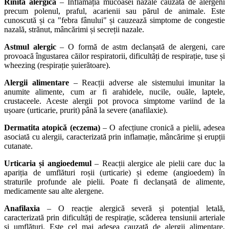
Rinita alergică
– Inflamația mucoasei nazale cauzată de alergeni
precum polenul, praful, acarienii sau părul de animale. Este
cunoscută și ca "febra fânului" și cauzează simptome de congestie
nazală, strănut, mâncărimi și secreții nazale.
Astmul alergic
– O formă de astm declanșată de alergeni, care
provoacă îngustarea căilor respiratorii, dificultăți de respirație, tuse și
wheezing (respirație șuierătoare).
Alergii alimentare
– Reacții adverse ale sistemului imunitar la
anumite alimente, cum ar fi arahidele, nucile, ouăle, laptele,
crustaceele. Aceste alergii pot provoca simptome variind de la
ușoare (urticarie, prurit) până la severe (anafilaxie).
Dermatita atopică (eczema)
– O afecțiune cronică a pielii, adesea
asociată cu alergii, caracterizată prin inflamație, mâncărime și erupții
cutanate.
Urticaria și angioedemul
– Reacții alergice ale pielii care duc la
apariția de umflături roșii (urticarie) și edeme (angioedem) în
straturile profunde ale pielii. Poate fi declanșată de alimente,
medicamente sau alte alergene.
Anafilaxia
– O reacție alergică severă și potențial letală,
caracterizată prin dificultăți de respirație, scăderea tensiunii arteriale
și umflături. Este cel mai adesea cauzată de alergii alimentare,