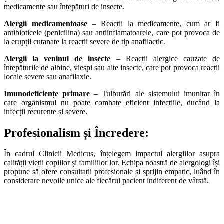
medicamente sau înțepături de insecte.
Alergii medicamentoase
– Reacții la medicamente, cum ar fi
antibioticele (penicilina) sau antiinflamatoarele, care pot provoca de
la erupții cutanate la reacții severe de tip anafilactic.
Alergii la veninul de insecte
– Reacții alergice cauzate de
înțepăturile de albine, viespi sau alte insecte, care pot provoca reacții
locale severe sau anafilaxie.
Imunodeficiențe primare
– Tulburări ale sistemului imunitar în
care organismul nu poate combate eficient infecțiile, ducând la
infecții recurente și severe.
Profesionalism și Încredere:
În cadrul Clinicii Medicus, înțelegem impactul alergiilor asupra
calității vieții copiilor și familiilor lor. Echipa noastră de alergologi își
propune să ofere consultații profesionale și sprijin empatic, luând în
considerare nevoile unice ale fiecărui pacient indiferent de vârstă.