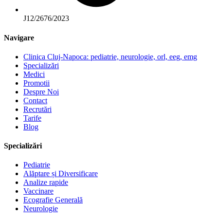
J12/2676/2023
Navigare
Clinica Cluj-Napoca: pediatrie, neurologie, orl, eeg, emg
Specializări
Medici
Promotii
Despre Noi
Contact
Recrutări
Tarife
Blog
Specializări
Pediatrie
Alăptare și Diversificare
Analize rapide
Vaccinare
Ecografie Generală
Neurologie