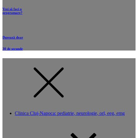
Vrei să faci o
programare?
Durează doar
30 de secunde
Clinica Cluj-Napoca: pediatrie, neurologie, orl, eeg, emg