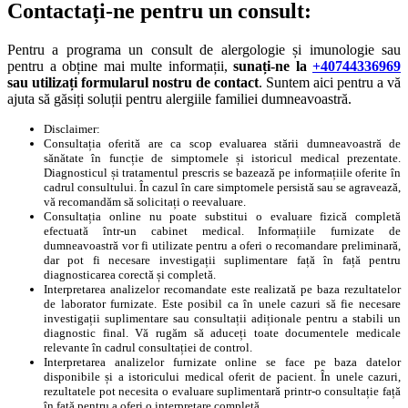
Contactați-ne pentru un consult:
Pentru a programa un consult de alergologie și imunologie sau
pentru a obține mai multe informații,
sunați-ne la
+40744336969
sau utilizați formularul nostru de contact
. Suntem aici pentru a vă
ajuta să găsiți soluții pentru alergiile familiei dumneavoastră.
Disclaimer:
Consultația oferită are ca scop evaluarea stării dumneavoastră de
sănătate în funcție de simptomele și istoricul medical prezentate.
Diagnosticul și tratamentul prescris se bazează pe informațiile oferite în
cadrul consultului. În cazul în care simptomele persistă sau se agravează,
vă recomandăm să solicitați o reevaluare.
Consultația online nu poate substitui o evaluare fizică completă
efectuată într-un cabinet medical. Informațiile furnizate de
dumneavoastră vor fi utilizate pentru a oferi o recomandare preliminară,
dar pot fi necesare investigații suplimentare față în față pentru
diagnosticarea corectă și completă.
Interpretarea analizelor recomandate este realizată pe baza rezultatelor
de laborator furnizate. Este posibil ca în unele cazuri să fie necesare
investigații suplimentare sau consultații adiționale pentru a stabili un
diagnostic final. Vă rugăm să aduceți toate documentele medicale
relevante în cadrul consultației de control.
Interpretarea analizelor furnizate online se face pe baza datelor
disponibile și a istoricului medical oferit de pacient. În unele cazuri,
rezultatele pot necesita o evaluare suplimentară printr-o consultație față
în față pentru a oferi o interpretare completă.