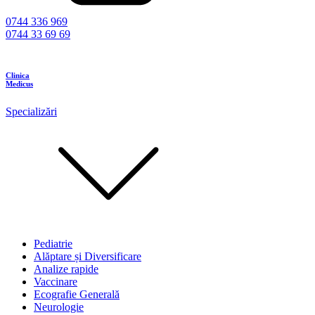
0744 336 969
0744 33 69 69
Clinica
Medicus
Specializări
Pediatrie
Alăptare și Diversificare
Analize rapide
Vaccinare
Ecografie Generală
Neurologie