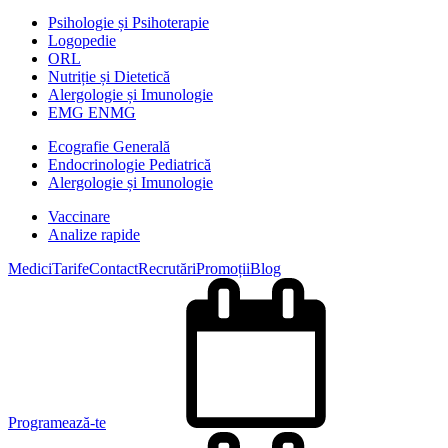
Psihologie și Psihoterapie
Logopedie
ORL
Nutriție și Dietetică
Alergologie și Imunologie
EMG ENMG
Ecografie Generală
Endocrinologie Pediatrică
Alergologie și Imunologie
Vaccinare
Analize rapide
Medici
Tarife
Contact
Recrutări
Promoții
Blog
Programează-te