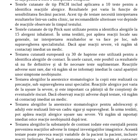
Testele cutanate de tip PACH includ aplicarea a 10 teste pentru a
identifica reacțiile alergice. Rezultatele pot varia în funcție de
sensibilitatea fiecărui pacient. Acest tip de testare necesită interpretarea
rezultatelor într-un cadru clinic, iar recomandările ulterioare vor depinde
de reacțiile observate în timpul testului.
Testele cutanate de tip Prick sunt utilizate pentru a identifica alergiile la
15 alergeni inhalatori. În urma testării, pot apărea reacții locale sau
generale, iar interpretarea rezultatelor se va face pe loc, sub
supravegherea specialistului. Dacă apar reacții severe, vă rugăm să
contactați imediat un medic.
Testarea cutanată europeană cu 30 de haptene este utilizată pentru a
identifica alergiile de contact. În unele cazuri, este posibil ca rezultatele
să nu fie definitive și să fie necesare teste suplimentare. Reacțiile
adverse sunt rare, dar vă rugăm să ne informați imediat în cazul apariției
unor simptome neobișnuite.
Testarea alergiilor la anestezice stomatologice la copii este realizată cu
precauție, sub supravegherea unui specialist. Reacțiile alergice pot varia
de la ușoare la severe, și este important ca părinții să fie conștienți de
eventualele riscuri. Dacă observați reacții adverse după testare, vă rugăm
să contactați imediat un medic.
Testarea alergiilor la anestezice stomatologice pentru adolescenți și
adulți este realizată într-un cadru sigur și supravegheat. În urma testării,
pot apărea reacții alergice ușoare sau severe. Vă rugăm să raportați
imediat orice reacție neobișnuită după test.
Testarea alergiilor la substanțele de contrast iodate este esențială pentru
prevenirea reacțiilor adverse în timpul investigațiilor imagistice. Această
testare poate provoca reacții variabile de la pacient la pacient, inclusiv
reacții întârziate. Dacă apar simptome alergice, vă rugăm să contactați