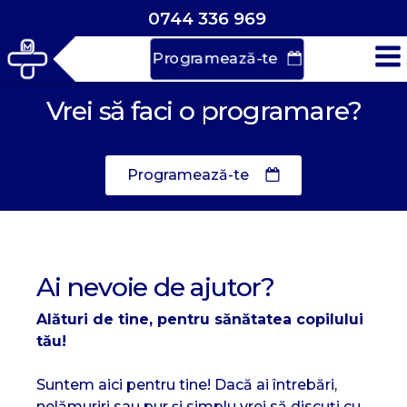
0744 336 969
Programează-te
Vrei să faci o programare?
Programează-te
Ai nevoie de ajutor?
Alături de tine, pentru sănătatea copilului
tău!
Suntem aici pentru tine! Dacă ai întrebări,
nelămuriri sau pur și simplu vrei să discuți cu