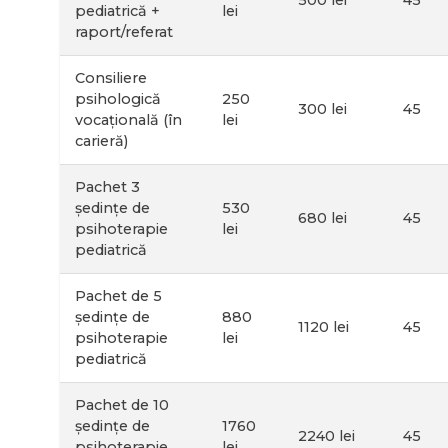
500 lei
45
pediatrică +
lei
raport/referat
Consiliere
psihologică
250
300 lei
45
vocațională (în
lei
carieră)
Pachet 3
ședințe de
530
680 lei
45
psihoterapie
lei
pediatrică
Pachet de 5
ședințe de
880
1120 lei
45
psihoterapie
lei
pediatrică
Pachet de 10
ședințe de
1760
2240 lei
45
psihoterapie
lei