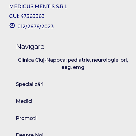
MEDICUS MENTIS S.R.L.
CUI: 47363363
J12/2676/2023
Navigare
Clinica Cluj-Napoca: pediatrie, neurologie, orl,
eeg, emg
Specializări
Medici
Promotii
Despre Noi