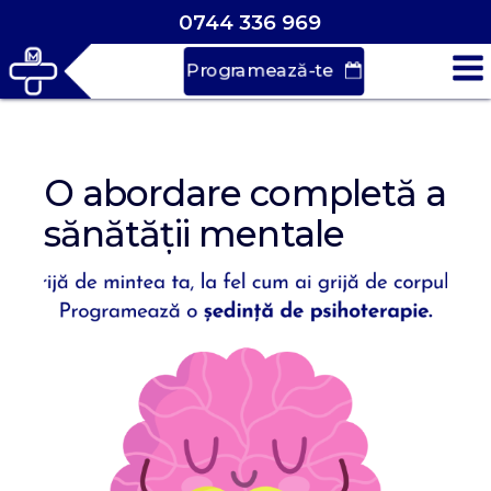
0744 336 969
Programează-te
Vrei să faci o
programare?
O abordare completă a
sănătății mentale
Durează doar
30 de secunde