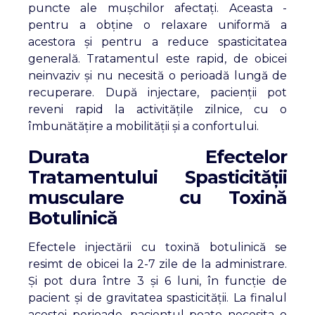
puncte ale mușchilor afectați. Aceasta -
pentru a obține o relaxare uniformă a
acestora și pentru a reduce spasticitatea
generală. Tratamentul este rapid, de obicei
neinvaziv și nu necesită o perioadă lungă de
recuperare. După injectare, pacienții pot
reveni rapid la activitățile zilnice, cu o
îmbunătățire a mobilității și a confortului.
Durata Efectelor
Tratamentului
Spasticității
musculare
cu Toxină
Botulinică
Efectele injectării cu toxină botulinică se
resimt de obicei la 2-7 zile de la administrare.
Și pot dura între 3 și 6 luni, în funcție de
pacient și de gravitatea spasticității. La finalul
acestei perioade, pacientul poate necesita o