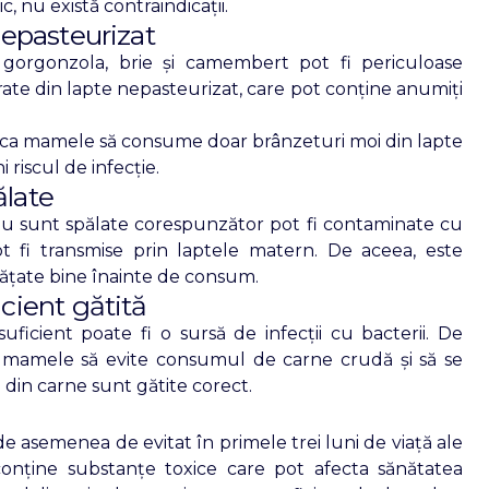
, nu există contraindicații.
nepasteurizat
 gorgonzola, brie și camembert pot fi periculoase
te din lapte nepasteurizat, care pot conține anumiți
 ca mamele să consume doar brânzeturi moi din lapte
 riscul de infecție.
ălate
nu sunt spălate corespunzător pot fi contaminate cu
ot fi transmise prin laptele matern. De aceea, este
urățate bine înainte de consum.
cient gătită
uficient poate fi o sursă de infecții cu bacterii. De
 mamele să evite consumul de carne crudă și să se
 din carne sunt gătite corect.
 asemenea de evitat în primele trei luni de viață ale
onține substanțe toxice care pot afecta sănătatea