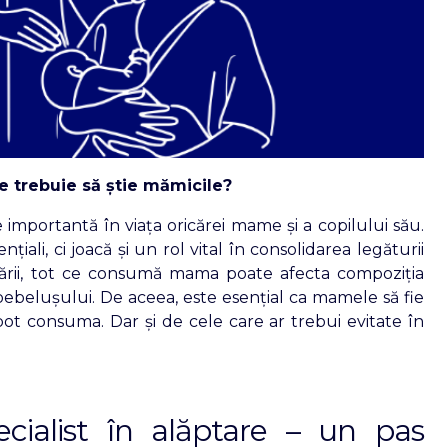
ce trebuie să știe mămicile?
importantă în viața oricărei mame și a copilului său.
iali, ci joacă și un rol vital în consolidarea legăturii
tării, tot ce consumă mama poate afecta compoziția
a bebelușului. De aceea, este esențial ca mamele să fie
ot consuma. Dar și de cele care ar trebui evitate în
cialist în alăptare – un pas