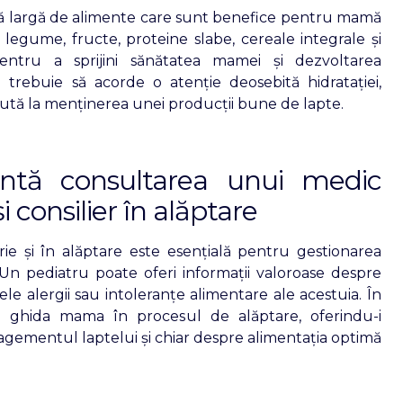
gamă largă de alimente care sunt benefice pentru mamă
în legume, fructe, proteine slabe, cereale integrale și
pentru a sprijini sănătatea mamei și dezvoltarea
trebuie să acorde o atenție deosebită hidratației,
tă la menținerea unei producții bune de lapte.
ntă consultarea unui medic
și consilier în alăptare
rie și în alăptare este esențială pentru gestionarea
Un pediatru poate oferi informații valoroase despre
ele alergii sau intoleranțe alimentare ale acestuia. În
te ghida mama în procesul de alăptare, oferindu-i
agementul laptelui și chiar despre alimentația optimă