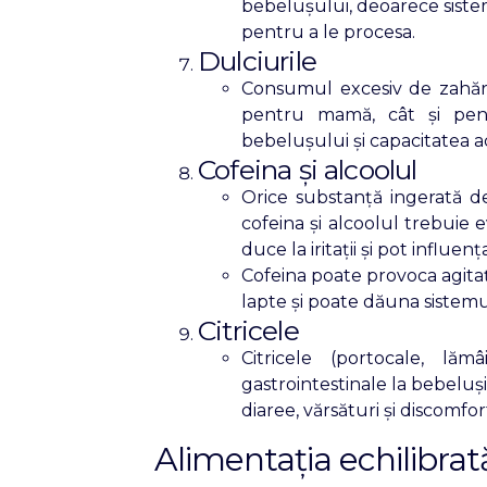
bebelușului, deoarece sistem
pentru a le procesa.
Dulciurile
Consumul excesiv de zahăr 
pentru mamă, cât și pentr
bebelușului și capacitatea a
Cofeina și alcoolul
Orice substanță ingerată 
cofeina și alcoolul trebuie
duce la iritații și pot influen
Cofeina poate provoca agitaț
lapte și poate dăuna sistemu
Citricele
Citricele (portocale, lăm
gastrointestinale la bebeluși
diaree, vărsături și discomfo
Alimentația echilibrată