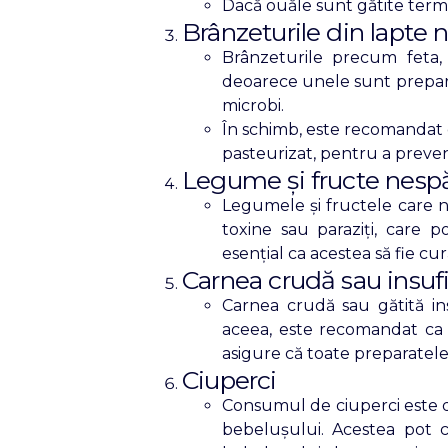
Dacă ouăle sunt gătite termic
Brânzeturile din lapte 
Brânzeturile precum feta,
deoarece unele sunt prepara
microbi.
În schimb, este recomandat
pasteurizat, pentru a preveni
Legume și fructe nesp
Legumele și fructele care 
toxine sau paraziți, care p
esențial ca acestea să fie c
Carnea crudă sau insufi
Carnea crudă sau gătită ins
aceea, este recomandat ca
asigure că toate preparatele
Ciuperci
Consumul de ciuperci este de
bebelușului. Acestea pot c