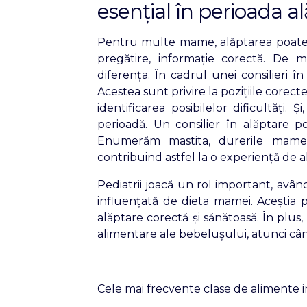
esențial în perioada al
Pentru multe mame, alăptarea poate 
pregătire, informație corectă. De mu
diferența. În cadrul unei consilieri 
Acestea sunt privire la pozițiile corec
identificarea posibilelor dificultăți. 
perioadă. Un consilier în alăptare p
Enumerăm mastita, durerile mamelo
contribuind astfel la o experiență de a
Pediatrii joacă un rol important, avân
influențată de dieta mamei. Aceștia 
alăptare corectă și sănătoasă. În plus, 
alimentare ale bebelușului, atunci cân
Cele mai frecvente clase de alimente in