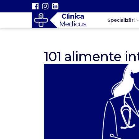
Clinica
Specializări
Medicus
101 alimente in