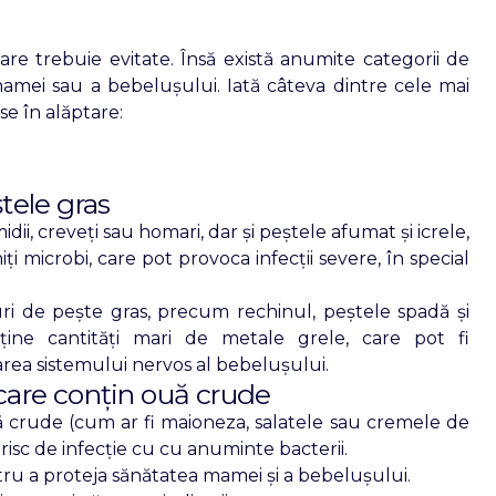
care trebuie evitate. Însă există anumite categorii de
amei sau a bebelușului. Iată câteva dintre cele mai
se în alăptare:
tele gras
i, creveți sau homari, dar și peștele afumat și icrele,
i microbi, care pot provoca infecții severe, în special
i de pește gras, precum rechinul, peștele spadă și
ine cantități mari de metale grele, care pot fi
rea sistemului nervos al bebelușului.
care conțin ouă crude
 crude (cum ar fi maioneza, salatele sau cremele de
risc de infecție cu cu anuminte bacterii.
ru a proteja sănătatea mamei și a bebelușului.