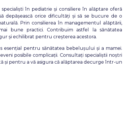
pecialiști în pediatrie și consiliere în alăptare oferă
 depășească orice dificultăți și să se bucure de o
aturală. Prin consilierea în managementul alăptării,
i bune practici. Contribuim astfel la sănătatea
gur și echilibrat pentru creșterea acestora.
es esențial pentru sănătatea bebelușului și a mamei.
eni posibile complicații. Consultați specialiștii noștri
ă și pentru a vă asigura că alăptarea decurge într-un
.