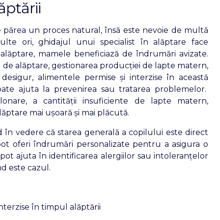
ăptării
părea un proces natural, însă este nevoie de multă
lte ori, ghidajul unui specialist în alăptare face
în alăptare, mamele beneficiază de îndrumări avizate.
te de alăptare, gestionarea producției de lapte matern,
Și, desigur, alimentele permise și interzise în această
oate ajuta la prevenirea sau tratarea problemelor.
nare, a cantității insuficiente de lapte matern,
lăptare mai ușoară și mai plăcută.
d în vedere că starea generală a copilului este direct
pot oferi îndrumări personalizate pentru a asigura o
pot ajuta în identificarea alergiilor sau intoleranțelor
d este cazul.
terzise în timpul alăptării