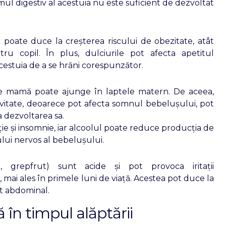
ul digestiv al acestuia nu este suficient de dezvoltat
poate duce la creșterea riscului de obezitate, atât
u copil. În plus, dulciurile pot afecta apetitul
cestuia de a se hrăni corespunzător.
de mamă poate ajunge în laptele matern. De aceea,
 evitate, deoarece pot afecta somnul bebelușului, pot
ța dezvoltarea sa.
ie și insomnie, iar alcoolul poate reduce producția de
lui nervos al bebelușului.
âi, grepfrut) sunt acide și pot provoca iritații
, mai ales în primele luni de viață. Acestea pot duce la
rt abdominal.
 în timpul alăptării