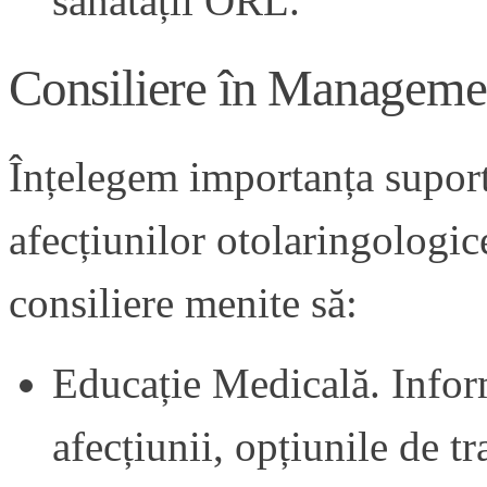
sănătății ORL.
Consiliere în Manageme
Înțelegem importanța suport
afecțiunilor otolaringologic
consiliere menite să:
Educație Medicală. Infor
afecțiunii, opțiunile de t