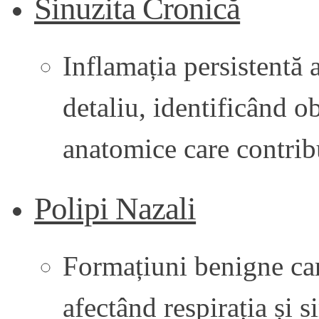
Sinuzita Cronică
Inflamația persistentă a
detaliu, identificând o
anatomice care contrib
Polipi Nazali
Formațiuni benigne car
afectând respirația și s