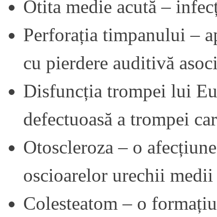
Otita medie acută – infecț
Perforația timpanului – a
cu pierdere auditivă asoc
Disfuncția trompei lui Eu
defectuoasă a trompei car
Otoscleroza – o afecțiune
oscioarelor urechii medii
Colesteatom – o formațiu