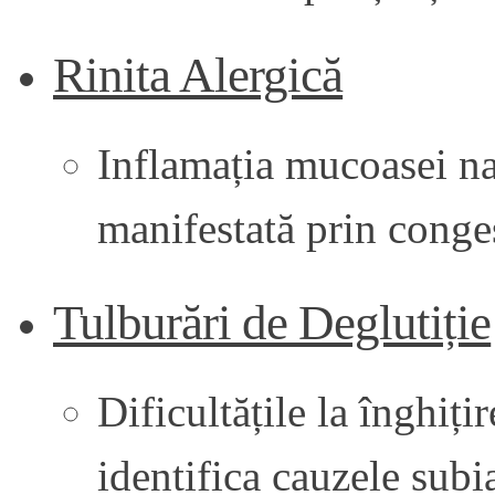
Rinita Alergică
Inflamația mucoasei na
manifestată prin conges
Tulburări de Deglutiție
Dificultățile la înghiți
identifica cauzele sub