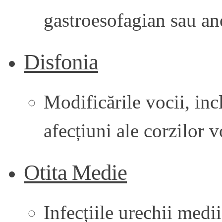
gastroesofagian sau ano
Disfonia
Modificările vocii, inc
afecțiuni ale corzilor v
Otita Medie
Infecțiile urechii medii