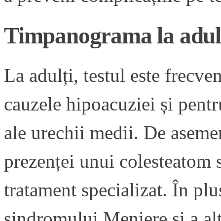
Timpanograma la adul
La adulți, testul este frecven
cauzele hipoacuziei și pentr
ale urechii medii. De asemen
prezenței unui colesteatom s
tratament specializat. În plu
sindromului Meniere și a alt