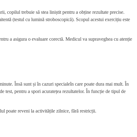
 copilul trebuie să stea liniștit pentru a obține rezultate precise.
itentă (testul cu lumină stroboscopică). Scopul acestui exercițiu este
e pentru a asigura o evaluare corectă. Medicul va supraveghea cu atenție
ute. Însă sunt și în cazuri specialeîn care poate dura mai mult. În
 test, pentru a spori acuratețea rezultatelor. În funcție de tipul de
oate reveni la activitățile zilnice, fără restricții.