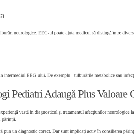
ta
ulburări neurologice. EEG-ul poate ajuta medicul să distingă între diverse
rin intermediul EEG-ului. De exemplu - tulburările metabolice sau infecți
ogi Pediatri Adaugă Plus Valoare 
periență vastă în diagnosticul și tratamentul afecțiunilor neurologice la 
părinții.
ă pun un diagnostic corect. Dar sunt implicați activ în consilierea părin