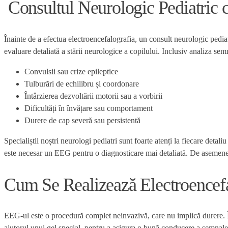
Consultul Neurologic Pediatric
Înainte de a efectua electroencefalografia, un consult neurologic pediat
evaluare detaliată a stării neurologice a copilului. Inclusiv analiza se
Convulsii sau crize epileptice
Tulburări de echilibru și coordonare
Întârzierea dezvoltării motorii sau a vorbirii
Dificultăți în învățare sau comportament
Durere de cap severă sau persistentă
Specialiștii noștri neurologi pediatri sunt foarte atenți la fiecare det
este necesar un EEG pentru o diagnosticare mai detaliată. De asemenea,
Cum Se Realizează Electroencefa
EEG-ul este o procedură complet neinvazivă, care nu implică durere. În 
ajutorul unui gel special, pentru a asigura o bună conducere a semnalel