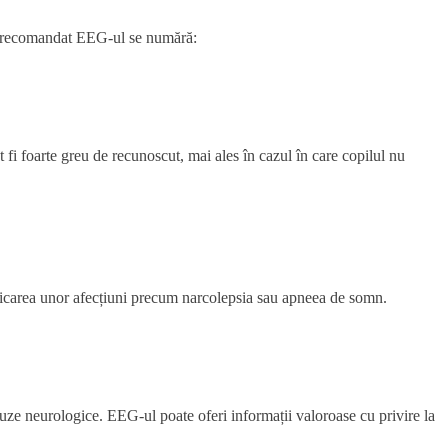
ste recomandat EEG-ul se numără:
t fi foarte greu de recunoscut, mai ales în cazul în care copilul nu
osticarea unor afecțiuni precum narcolepsia sau apneea de somn.
auze neurologice. EEG-ul poate oferi informații valoroase cu privire la