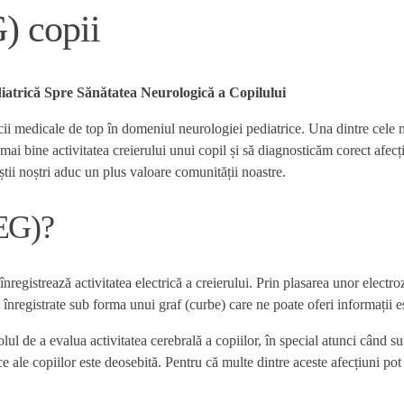
) copii
diatrică Spre Sănătatea Neurologică a Copilului
icii medicale de top în domeniul neurologiei pediatrice. Una dintre cele 
ai bine activitatea creierului unui copil și să diagnosticăm corect afec
tii noștri aduc un plus valoare comunității noastre.
EEG)?
înregistrează activitatea electrică a creierului. Prin plasarea unor elect
 înregistrate sub forma unui graf (curbe) care ne poate oferi informații es
l de a evalua activitatea cerebrală a copiilor, în special atunci când su
ce ale copiilor este deosebită. Pentru că multe dintre aceste afecțiuni po