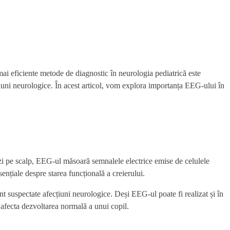
mai eficiente metode de diagnostic în neurologia pediatrică este
țiuni neurologice. În acest articol, vom explora importanța EEG-ului în
rozi pe scalp, EEG-ul măsoară semnalele electrice emise de celulele
ențiale despre starea funcțională a creierului.
nt suspectate afecțiuni neurologice. Deși EEG-ul poate fi realizat și în
t afecta dezvoltarea normală a unui copil.