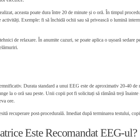
izat, aceasta poate dura între 20 de minute și o oră. În timpul procedurii,
 activități. Exemple: fi să închidă ochii sau să privească o lumină interm
liza tehnici de relaxare. În anumite cazuri, se poate aplica o ușoară sedar
elămuriri.
emnificativ. Durata standard a unui EEG este de aproximativ 20-40 de min
la o oră sau peste. Unii copii pot fi solicitați să rămână treji înainte de
eva ore.
tă recuperare post-procedurală. Imediat după terminarea testului, copilul p
iatrice Este Recomandat EEG-ul?