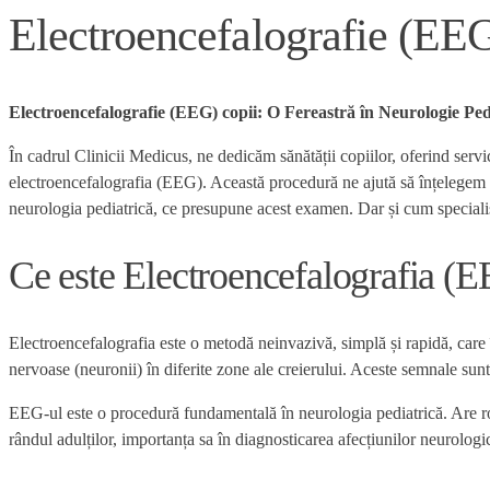
Electroencefalografie (EEG
Electroencefalografie (EEG) copii: O Fereastră în Neurologie Pe
În cadrul Clinicii Medicus, ne dedicăm sănătății copiilor, oferind serv
electroencefalografia (EEG). Această procedură ne ajută să înțelegem m
neurologia pediatrică, ce presupune acest examen. Dar și cum specialiș
Ce este Electroencefalografia (
Electroencefalografia este o metodă neinvazivă, simplă și rapidă, care 
nervoase (neuronii) în diferite zone ale creierului. Aceste semnale sunt
EEG-ul este o procedură fundamentală în neurologia pediatrică. Are rolu
rândul adulților, importanța sa în diagnosticarea afecțiunilor neurologi