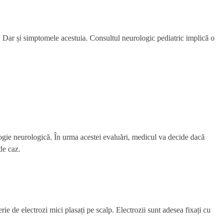
ui. Dar și simptomele acestuia. Consultul neurologic pediatric implică o
ologie neurologică. În urma acestei evaluări, medicul va decide dacă
de caz.
 de electrozi mici plasați pe scalp. Electrozii sunt adesea fixați cu