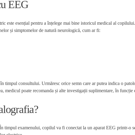
 cu EEG
ric este esențial pentru a înțelege mai bine istoricul medical al copilul
mnelor și simptomelor de natură neurologică, cum ar fi:
aliu în timpul consultului. Urmăresc orice semn care ar putea indica o pat
 medicul poate recomanda și alte investigații suplimentare, în funcție 
lografia?
timpul examenului, copilul va fi conectat la un aparat EEG printr-o serie
or electrice.