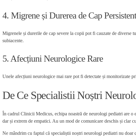
4. Migrene și Durerea de Cap Persisten
Migrenele și durerile de cap severe la copii pot fi cauzate de diverse t
subiacente.
5. Afecțiuni Neurologice Rare
Unele afecțiuni neurologice mai rare pot fi detectate și monitorizate p
De Ce Specialistii Noștri Neurol
În cadrul Clinicii Medicus, echipa noastră de neurologi pediatri are o ex
dar și extrem de empatici. Au un mod de comunicare deschis și clar cu 
Ne mândrim cu faptul că specialiștii noștri neurologi pediatri nu doar c