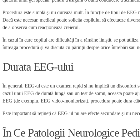
Procedura este simplă și nu durează mult. În funcție de tipul de EEG real
Dacă este necesar, medicul poate solicita copilului să efectueze diverse
de a observa cum reacționează creierul.
În cazul în care copilul are dificultăți în a rămâne liniștit, se pot uti
întreaga procedură și va discuta cu părinții despre orice întrebări sau n
Durata EEG-ului
În general, EEG-ul este un examen rapid și nu implică un disconfort s
cazul unui EEG de durată lungă sau un test de somn, aceasta poate ajunge 
EEG (de exemplu, EEG video-monitorizat), procedura poate dura cât
Este important să rețineți că EEG-ul nu are efecte secundare și nu necesi
În Ce Patologii Neurologice Ped