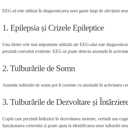
EEG-ul este utilizat în diagnosticarea unei game largi de afecțiuni ne
1. Epilepsia și Crizele Epileptice
Una dintre cele mai importante utilizări ale EEG-ului este diagnosticare
prezintă convulsii evidente. EEG-ul poate detecta anomalii în activitatea
2. Tulburările de Somn
Anumite tulburări de somn pot fi corelate cu anomalii în activitatea cr
3. Tulburările de Dezvoltare și Întârzier
Copiii care prezintă întârzieri în dezvoltarea motorie, verbală sau cog
funcționarea creierului și poate ajuta la identificarea unor tulburări ne