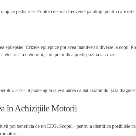
urologice pediatrice. Printre cele mai frecvente patologii pentru care e
a epilepsiei. Crizele epileptice pot avea manifestări diverse la copii. Po
 electrică a creierului, care pot indica predispoziția la crize.
eierului. EEG-ul poate ajuta la evaluarea calității somnului și la diagn
ea în Achizițiile Motorii
nitivă pot beneficia de un EEG. Scopul - pentru a identifica posibilele c
uromotorii.